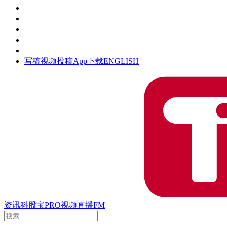
活动
钛空时间
集团时光
公众号
清朗网络行动
写稿
视频投稿
App下载
ENGLISH
资讯
科股宝
PRO
视频
直播
FM