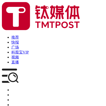
推荐
快报
广场
科股宝VIP
视频
直播
媒体
企服
创投
咨询