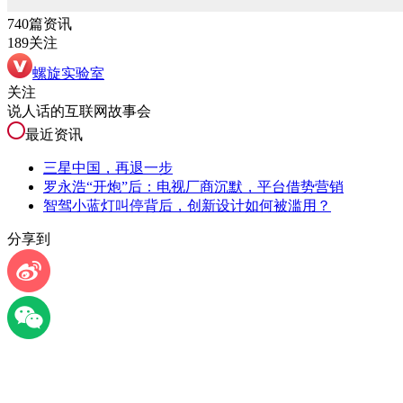
740篇资讯
189关注
螺旋实验室
关注
说人话的互联网故事会
最近资讯
三星中国，再退一步
罗永浩“开炮”后：电视厂商沉默，平台借势营销
智驾小蓝灯叫停背后，创新设计如何被滥用？
分享到