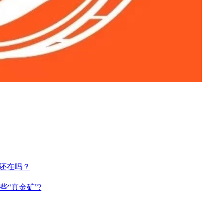
河还在吗？
些“真金矿”?