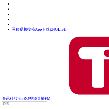
活动
钛空时间
集团时光
公众号
清朗网络行动
写稿
视频投稿
App下载
ENGLISH
资讯
科股宝
PRO
视频
直播
FM