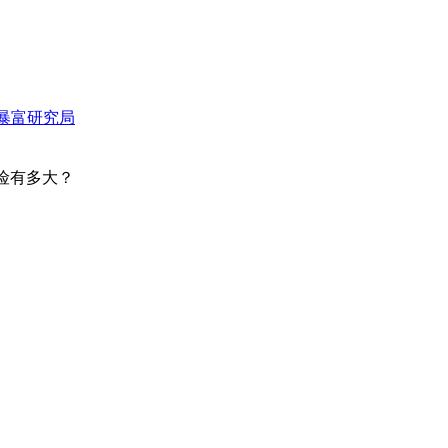
暴富研究局
险有多大？