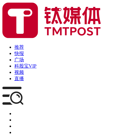
推荐
快报
广场
科股宝VIP
视频
直播
媒体
企服
创投
咨询