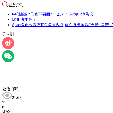
最近资讯
中创新航“只修不召回” ，21万车主为电池焦虑
比亚迪摊牌了
SpaceX正式发布IPO路演视频,首次系统阐释“火箭+星链+A
分享到
微信扫码
21.6万
71
81
评论