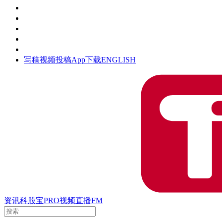
活动
钛空时间
集团时光
公众号
清朗网络行动
写稿
视频投稿
App下载
ENGLISH
资讯
科股宝
PRO
视频
直播
FM