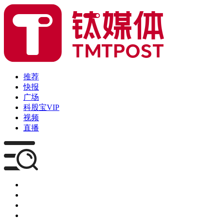
推荐
快报
广场
科股宝VIP
视频
直播
媒体
企服
创投
咨询