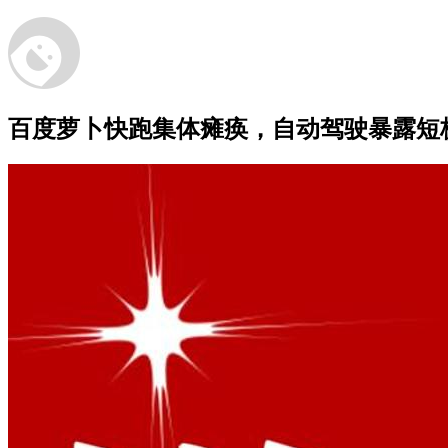
百度萝卜快跑集体瘫痪，自动驾驶暴露短