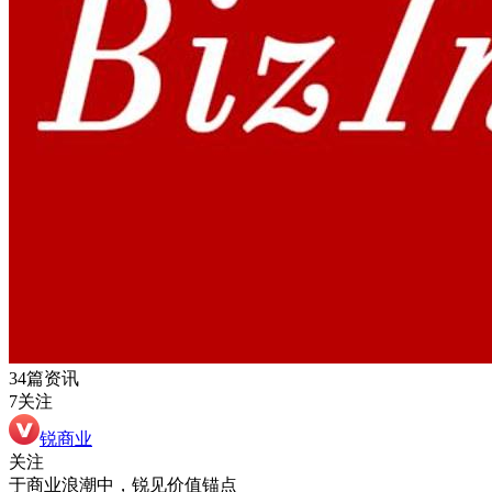
34篇资讯
7关注
锐商业
关注
于商业浪潮中，锐见价值锚点