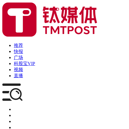
推荐
快报
广场
科股宝VIP
视频
直播
媒体
企服
创投
咨询