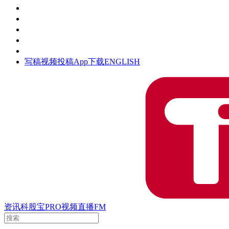
活动
钛空时间
集团时光
公众号
清朗网络行动
写稿
视频投稿
App下载
ENGLISH
资讯
科股宝
PRO
视频
直播
FM