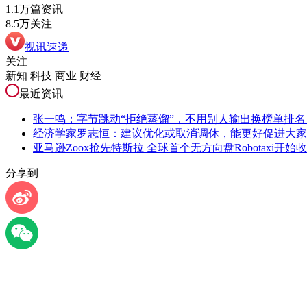
1.1万篇资讯
8.5万关注
视讯速递
关注
新知 科技 商业 财经
最近资讯
张一鸣：字节跳动“拒绝蒸馏”，不用别人输出换榜单排
经济学家罗志恒：建议优化或取消调休，能更好促进大家
亚马逊Zoox抢先特斯拉 全球首个无方向盘Robotaxi开
分享到