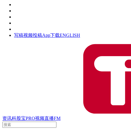
活动
钛空时间
集团时光
公众号
清朗网络行动
写稿
视频投稿
App下载
ENGLISH
资讯
科股宝
PRO
视频
直播
FM