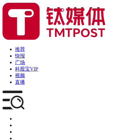
推荐
快报
广场
科股宝VIP
视频
直播
媒体
企服
创投
咨询