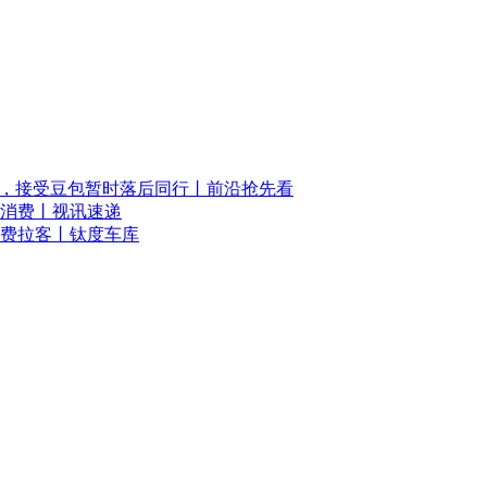
名，接受豆包暂时落后同行丨前沿抢先看
消费丨视讯速递
始收费拉客丨钛度车库