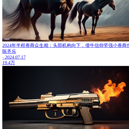
2024年半程券商众生相：头部机构向下，债牛信仰坚强
小券商
陈齐乐
· 2024.07.17
19.4万