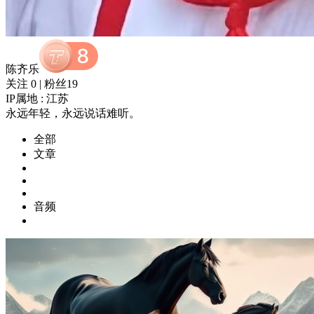
陈齐乐
关注 0
|
粉丝19
IP属地 : 江苏
永远年轻，永远说话难听。
全部
文章
音频