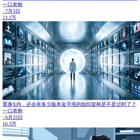
一口老炮
· 7月3日
23.2万
置身X内，还会有多少版本
金字塔的组织架构是不是过时了？
一口老炮
· 6月25日
10.3万