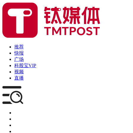
推荐
快报
广场
科股宝VIP
视频
直播
媒体
企服
创投
咨询