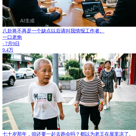
八卦将不再是一个缺点
以后请叫我情报工作者。
一口老炮
· 7月9日
9.4万
七十岁那年，咱还要一起去跑会吗？
都以为老王在屋里凉了。