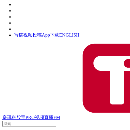
活动
钛空时间
集团时光
公众号
清朗网络行动
写稿
视频投稿
App下载
ENGLISH
资讯
科股宝
PRO
视频
直播
FM