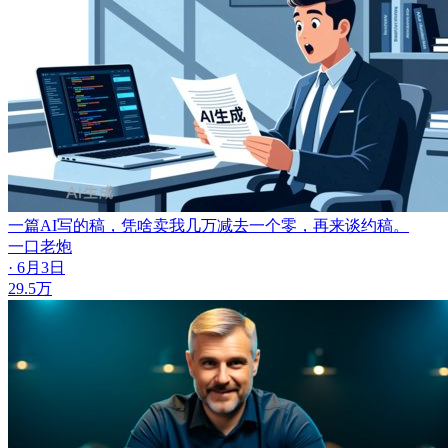
一篇AI写的稿，凭啥卖我几万
减去一个零，再来谈约稿。
一口老炮
· 6月3日
29.5万