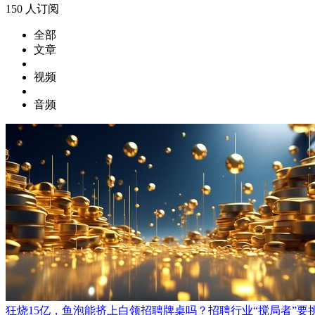
150 人订阅
全部
文章
视频
音频
狂烧15亿，鱼泡能挤上白领招聘牌桌吗？
招聘行业“搅局者”要