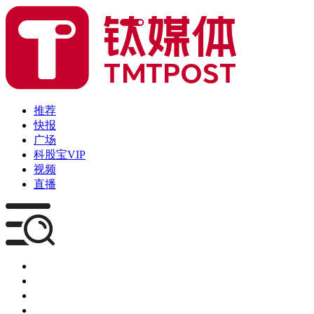
推荐
快报
广场
科股宝VIP
视频
直播
媒体
企服
创投
咨询