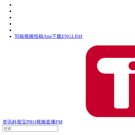
活动
钛空时间
集团时光
公众号
清朗网络行动
写稿
视频投稿
App下载
ENGLISH
资讯
科股宝
PRO
视频
直播
FM