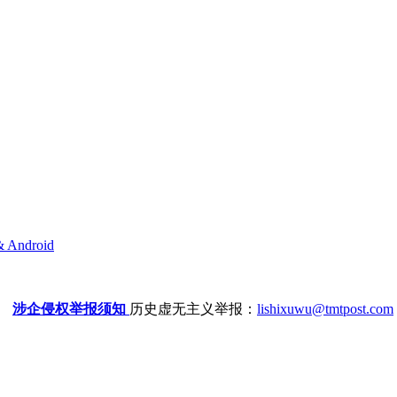
& Android
涉企侵权举报须知
历史虚无主义举报：
lishixuwu@tmtpost.com