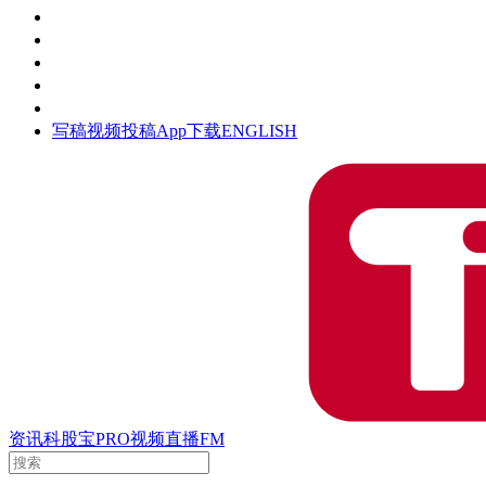
活动
钛空时间
集团时光
公众号
清朗网络行动
写稿
视频投稿
App下载
ENGLISH
资讯
科股宝
PRO
视频
直播
FM