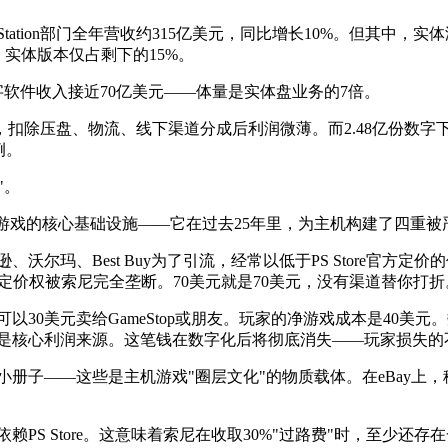
yStation部门全年营收约315亿美元，同比增长10%。但其中，实
实体版本仅占剩下的15%。
字软件收入接近70亿美元——体量是实体盘业务的7倍。
盘，扣除压盘、物流、线下渠道分成后利润微薄。而2.48亿份数
例。
"。
C游戏的核心基础设施——它在过去25年里，为主机构建了四重
沃尔玛、Best Buy为了引流，经常以低于PS Store官
口，定价权被索尼完全垄断。70美元就是70美元，没有渠道替你打折
0美元卖给GameStop或朋友。玩家的净游戏成本是40美元。数字
戏交易是核心利润来源。这笔钱在数字化后将彻底消失——玩家损失
册子——这些是主机游戏"圈层文化"的物质载体。在eBay上
PS Store。这意味着索尼在收取30%"过路费"时，至少