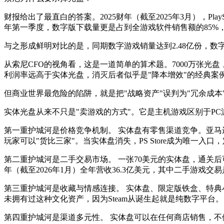
财报给出了最直白的答案。2025财年（截至2025年3月），Pla
年第一季度，数字版下载量更是占到全游戏软件销售额的85%，
与之形成鲜明对比的是，同期数字游戏销量达到2.48亿份，数
从索尼CFO的视角看，这是一道简单的算术题。7000万张光
利润率远高于实体光盘，消灭后者似乎是"降本增效"的经典案
但商业世界最危险的陷阱，就是把"战略资产"误判为"冗余成本
实体光盘从来不只是"卖游戏的方式"。它是主机游戏区别于P
第一重护城河是价格竞争机制。 实体盘有零售渠道竞争。亚马逊、
玩家可以"货比三家"。当实体盘消失，PS Store成为唯一入
第二重护城河是二手交易市场。 一张70美元的实体盘，通关后可以3
年（截至2026年1月）全年营收36.3亿美元，其中二手游
第三重护城河是收藏与情感连接。 实体盘、限定版铁盒、特典小
未拥有过这种文化资产，因为Steam从诞生起就是纯数字平台。
第四重护城河是渠道多元性。 实体盘可以在任何商店销售，不依赖