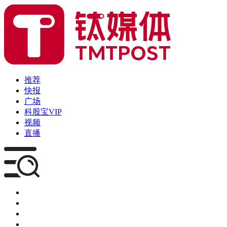
推荐
快报
广场
科股宝VIP
视频
直播
媒体
企服
创投
咨询