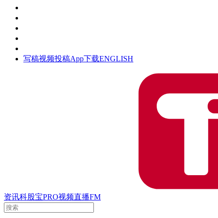
活动
钛空时间
集团时光
公众号
清朗网络行动
写稿
视频投稿
App下载
ENGLISH
资讯
科股宝
PRO
视频
直播
FM