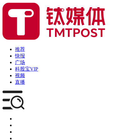
推荐
快报
广场
科股宝VIP
视频
直播
媒体
企服
创投
咨询