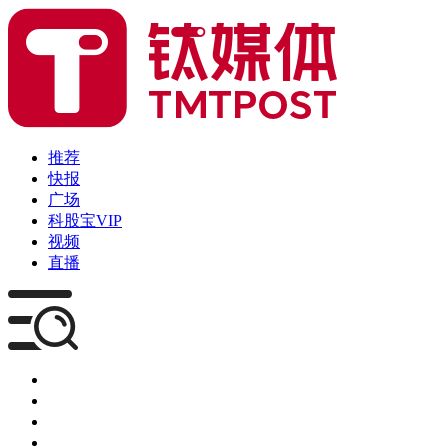
推荐
快报
广场
科股宝VIP
视频
直播
媒体
企服
创投
咨询