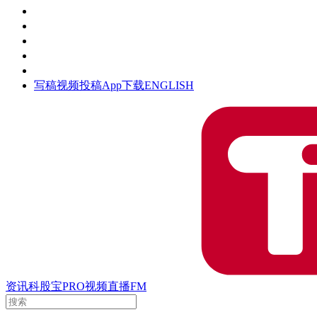
活动
钛空时间
集团时光
公众号
清朗网络行动
写稿
视频投稿
App下载
ENGLISH
资讯
科股宝
PRO
视频
直播
FM