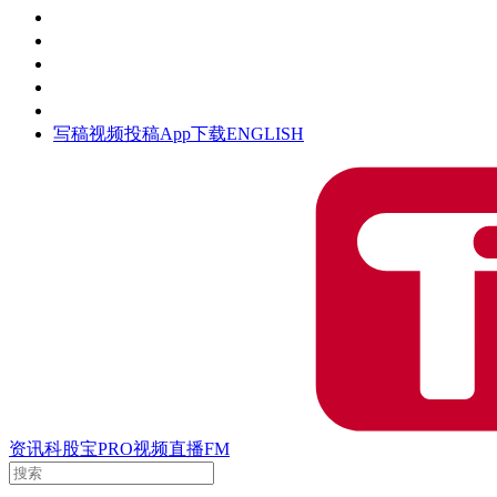
活动
钛空时间
集团时光
公众号
清朗网络行动
写稿
视频投稿
App下载
ENGLISH
资讯
科股宝
PRO
视频
直播
FM