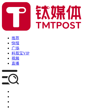
推荐
快报
广场
科股宝VIP
视频
直播
媒体
企服
创投
咨询