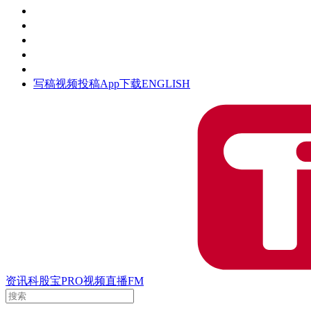
活动
钛空时间
集团时光
公众号
清朗网络行动
写稿
视频投稿
App下载
ENGLISH
资讯
科股宝
PRO
视频
直播
FM