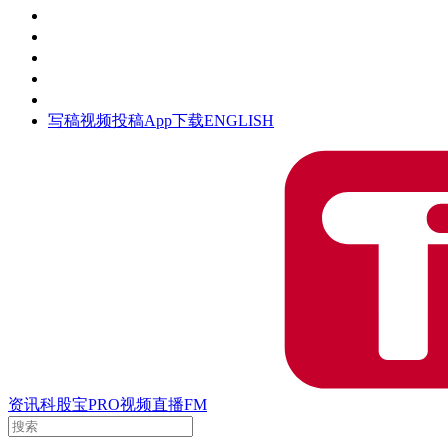
活动
钛空时间
集团时光
公众号
清朗网络行动
写稿
视频投稿
App下载
ENGLISH
资讯
科股宝
PRO
视频
直播
FM