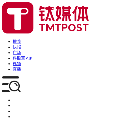
推荐
快报
广场
科股宝VIP
视频
直播
媒体
企服
创投
咨询