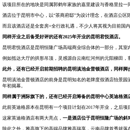
该项目所在的地块是同属郭鹤年家族的嘉里建设与香格里拉一
酒店位于昆明市中心，以“茶商府邸”为设计理念，在酒店公
而且该酒店还是全套房+全行政礼遇，不少人将其视为目前国
同样开业之后备受好评的还有2025年开业的昆明君悦酒店。
昆明君悦酒店是昆明恒隆广场高端商业综合体的一部分，其室内设计
例如抵达大厅的拱形吊顶，灵感源自云南红河州的元阳梯田，客
此外，还有已经开启前期招聘的昆明滇池金普顿酒店，同样脚
昆明滇池金普顿酒店的前身是昆明知名的老牌度假酒店怡景园酒
年初揭幕。
同样属于洲际旗下的，还有已经开启筹备的昆明中心英迪格酒店
此前英迪格原本在昆明有一个项目计划在2017年开业，之后
这家英迪格酒店有两大亮点，
一是酒店位于昆明恒隆广场的斜
除此之外，雅高旗下的高端品牌雅高瑞享，云南品牌首秀就落