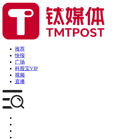
推荐
快报
广场
科股宝VIP
视频
直播
媒体
企服
创投
咨询