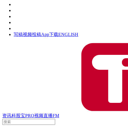
活动
钛空时间
集团时光
公众号
清朗网络行动
写稿
视频投稿
App下载
ENGLISH
资讯
科股宝
PRO
视频
直播
FM