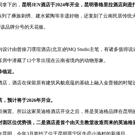
同拿下的，
昆明JEN酒店于2024年开业，昆明香格里拉酒店则是
区陈列了彝族刺绣、建水紫陶等非遗好物，还复刻了云南民居传统
内该品牌分号的天花板。
由曾操刀璞瑄酒店(北京)的MQ Studio主笔，有诸多值得说
房中潜藏了12个常出现在云南省境内的动物形象。
步临近。
店，酒店在保留原有建筑风貌底蕴的基础上融入金普顿的时髦设
，预计将于2026年开业。
项目搁置。所以这家英迪格酒店开业之后，将是英迪格品牌在昆明
对面区位优势强，二是酒店是首个由天主教堂改造而来的英迪格
在昆明，今年3月签约了位于昆明晋宁区牛恋小渔村的新项目。