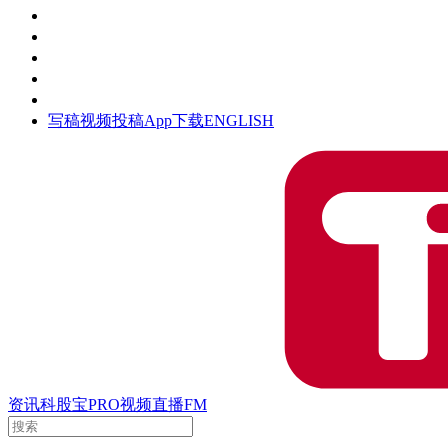
活动
钛空时间
集团时光
公众号
清朗网络行动
写稿
视频投稿
App下载
ENGLISH
资讯
科股宝
PRO
视频
直播
FM