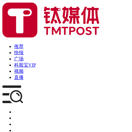
推荐
快报
广场
科股宝VIP
视频
直播
媒体
企服
创投
咨询