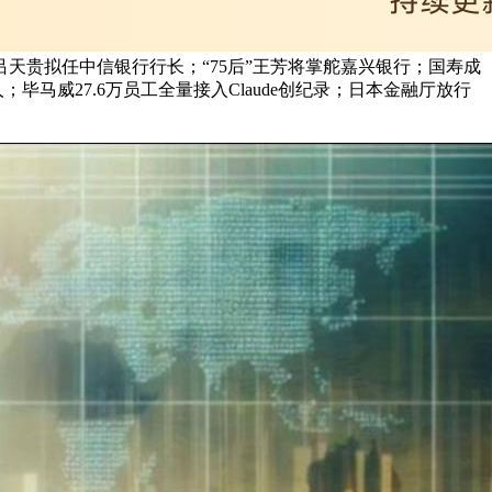
天贵拟任中信银行行长；“75后”王芳将掌舵嘉兴银行；国寿成
马威27.6万员工全量接入Claude创纪录；日本金融厅放行