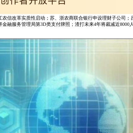
江农信改革实质性启动；苏、浙农商联合银行申设理财子公司；吕
服务管理局第3D类支付牌照；渣打未来4年将裁减近8000人；毕