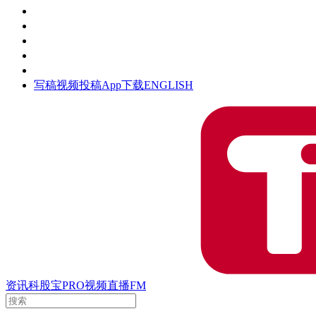
活动
钛空时间
集团时光
公众号
清朗网络行动
写稿
视频投稿
App下载
ENGLISH
资讯
科股宝
PRO
视频
直播
FM