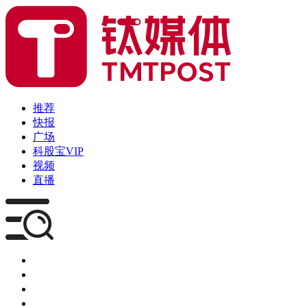
推荐
快报
广场
科股宝VIP
视频
直播
媒体
企服
创投
咨询