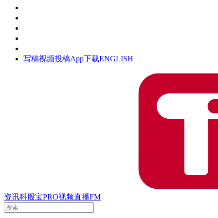
活动
钛空时间
集团时光
公众号
清朗网络行动
写稿
视频投稿
App下载
ENGLISH
资讯
科股宝
PRO
视频
直播
FM