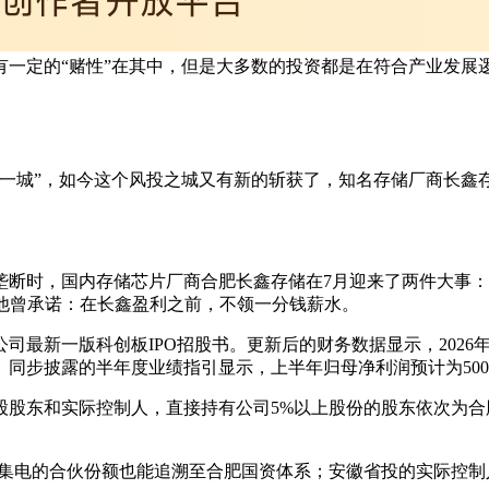
有一定的“赌性”在其中，但是大多数的投资都是在符合产业发展
第一城”，如今这个风投之城又有新的斩获了，知名存储厂商长鑫
商垄断时，国内存储芯片厂商合肥长鑫存储在7月迎来了两件大事
他曾承诺：在长鑫盈利之前，不领一分钱薪水。
公司最新一版科创板IPO招股书。更新后的财务数据显示，2026年
盘。同步披露的半年度业绩指引显示，上半年归母净利润预计为500亿元至5
东和实际控制人，直接持有公司5%以上股份的股东依次为合肥清辉
辉集电的合伙份额也能追溯至合肥国资体系；安徽省投的实际控