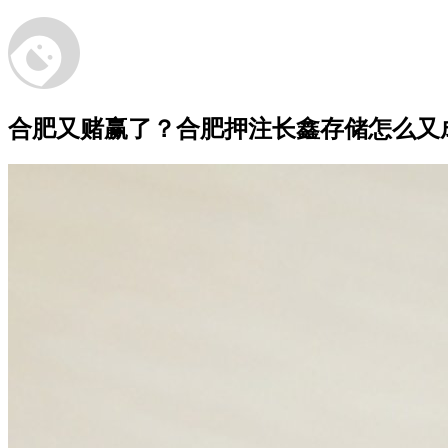
合肥又赌赢了？合肥押注长鑫存储怎么又