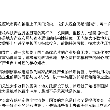
城市再次被推上了风口浪尖。很多人说合肥是"赌城"，每一次押
硬核科技产业具备显著的高壁垒、长周期、重投入、慢回报特征
多是地方产业布局与资本逻辑的结构性错位。国内绝大多数地方
类需要十年甚至更长周期持续投入、前期持续亏损、技术迭代压
期导向，进一步加剧了国产高端芯片的产业培育困境。市场化资
注重稳健避险，追求短期政绩落地，缺乏深耕硬核科技的耐心与
字产业自主可控的核心短板。
精准洞察集成电路作为国家战略性产业的长期价值，敢于动用核
结企业前期的亏损与技术试错，以十年维度的长期视角陪伴企业
们见过太多这样的案例：地方政府投了钱，然后就开始指手画脚
政力量拽着跑百米冲刺，最后不是累死就是跑偏。
对长鑫存储的定位非常清楚，国资的角色是什么？是提供资金，是
不去干预企业的经营决策，不去搞那些看上去很美但实际上扰乱企