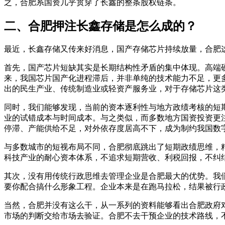
之，合肥系国资几乎贯穿了长鑫的整条股权链条。
二、合肥押注长鑫存储是怎么成的？
最近，长鑫存储又传来好消息，国产存储芯片持续放量，合肥这座
首先，国产芯片短缺其实是长期结构性矛盾的集中体现。高端
来，我国芯片国产化进程滞后，并非单纯的技术能力不足，更
出的民生产业、传统制造业或轻资产服务业，对于存储芯片这
同时，我们能够发现，当前的资本逐利性与地方政绩考核的短
业的试错成本与时间成本。与之类似，而多数地方国资投资更
停滞、产能供给不足，对外依存度居高不下，成为制约我国数
与多数城市的短视布局不同，合肥彻底跳出了短期政绩思维，
科技产业的耐心资本体系，不追求短期营收、利税回报，不纠
其次，没有用传统行政思维去管理企业是合肥最大的优势。我
要你配合搞什么形象工程。企业本来是在跑马拉松，结果被行
当然，合肥并没有这么干，从一系列的资料能够看出合肥政府
市场的判断交给市场去验证。合肥不去干预企业的技术路线，