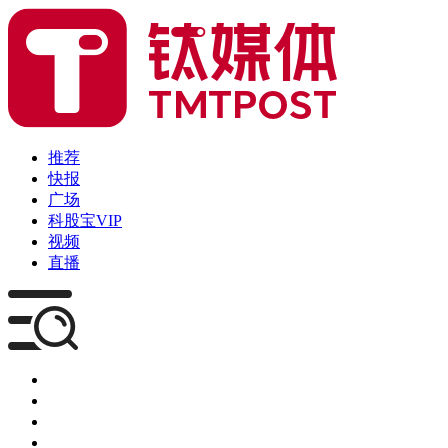
推荐
快报
广场
科股宝VIP
视频
直播
媒体
企服
创投
咨询