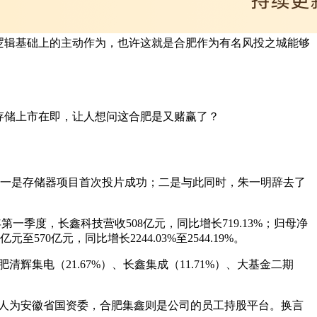
逻辑基础上的主动作为，也许这就是合肥作为有名风投之城能够
存储上市在即，让人想问这合肥是又赌赢了？
：一是存储器项目首次投片成功；二是与此同时，朱一明辞去了
第一季度，长鑫科技营收508亿元，同比增长719.13%；归母净
70亿元，同比增长2244.03%至2544.19%。
集电（21.67%）、长鑫集成（11.71%）、大基金二期
制人为安徽省国资委，合肥集鑫则是公司的员工持股平台。换言