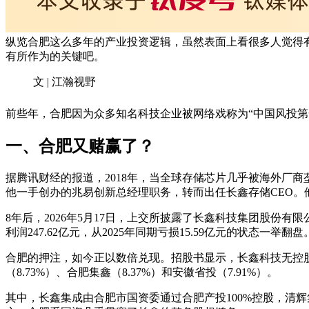
纵览合肥这么多年的产业投资逻辑，虽然表面上看很多人觉得
有所作为的关键吧。
文 | 江瀚视野
前些年，合肥因为众多知名科技企业被网络戏称为“中国风投
一、合肥又赌赢了？
据腾讯财经的报道，2018年，当全球存储芯片几乎被海外厂
他一手创办的兆易创新总经理职务，转而出任长鑫存储CEO。
8年后，2026年5月17日，上交所披露了长鑫科技集团股份有限
利润247.62亿元，从2025年同期亏损15.59亿元的状态一举翻
合肥的押注，如今正以数倍兑现。招股书显示，长鑫科技无控股股
（8.73%）、合肥集鑫（8.37%）和安徽省投（7.91%）。
其中，长鑫集成由合肥市国资委通过合肥产投100%控股，清