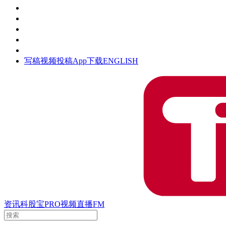
活动
钛空时间
集团时光
公众号
清朗网络行动
写稿
视频投稿
App下载
ENGLISH
资讯
科股宝
PRO
视频
直播
FM