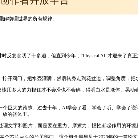
要理解物理世界的所有规律。
复念叨了十多遍，但直到今年，“Physical AI”才迎来了真
，拧开阀门，把水壶灌满，然后转身走到花盆边，调整角度，把
算出该用多大的力捏住才不会滑也不会碎，得明白水是液体、晃动
一个巨大的跨越。过去十年，AI学会了看、学会了听、学会了说
、放的躯体里。
是处理文字和图片，而是要在重力、摩擦力、惯性都起作用的环境
某个芯片巨头的公关部门。这个概念最早见于2020年的一篇论文，发表在《Na