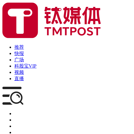
推荐
快报
广场
科股宝VIP
视频
直播
媒体
企服
创投
咨询