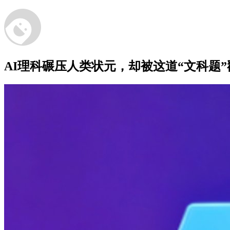
AI理科碾压人类状元，却被这道“文科题”戳