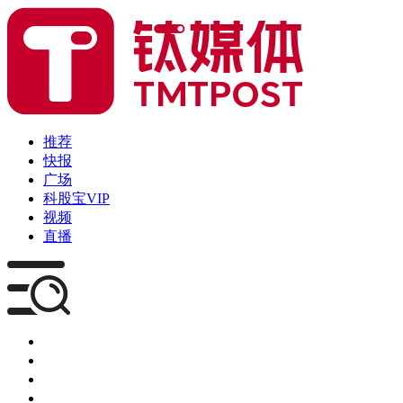
推荐
快报
广场
科股宝VIP
视频
直播
媒体
企服
创投
咨询