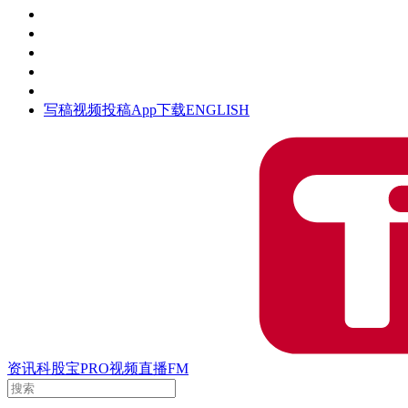
活动
钛空时间
集团时光
公众号
清朗网络行动
写稿
视频投稿
App下载
ENGLISH
资讯
科股宝
PRO
视频
直播
FM