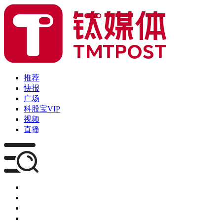
推荐
快报
广场
科股宝VIP
视频
直播
媒体
企服
创投
咨询