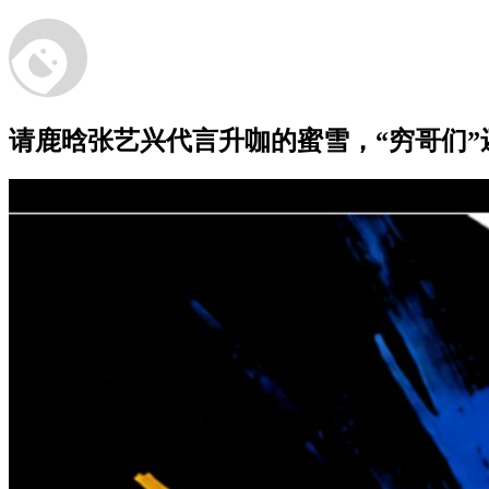
请鹿晗张艺兴代言升咖的蜜雪，“穷哥们”