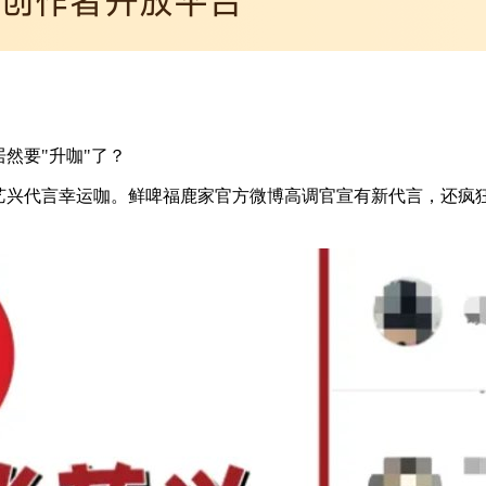
然要"升咖"了？
张艺兴代言幸运咖。鲜啤福鹿家官方微博高调官宣有新代言，还疯