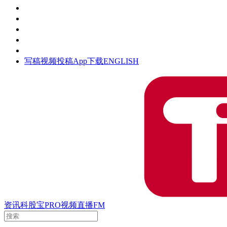
活动
钛空时间
集团时光
公众号
清朗网络行动
写稿
视频投稿
App下载
ENGLISH
资讯
科股宝
PRO
视频
直播
FM