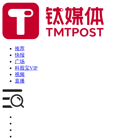
推荐
快报
广场
科股宝VIP
视频
直播
媒体
企服
创投
咨询