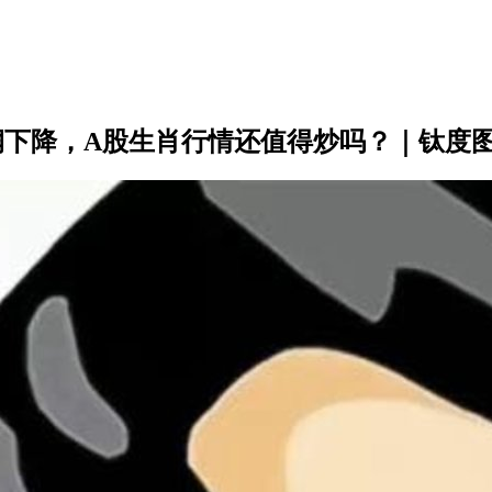
润下降，A股生肖行情还值得炒吗？｜钛度