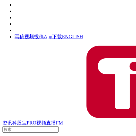
活动
钛空时间
集团时光
公众号
清朗网络行动
写稿
视频投稿
App下载
ENGLISH
资讯
科股宝
PRO
视频
直播
FM