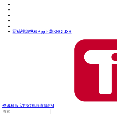
活动
钛空时间
集团时光
公众号
清朗网络行动
写稿
视频投稿
App下载
ENGLISH
资讯
科股宝
PRO
视频
直播
FM