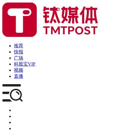
推荐
快报
广场
科股宝VIP
视频
直播
媒体
企服
创投
咨询