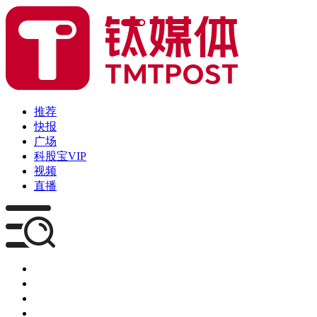
推荐
快报
广场
科股宝VIP
视频
直播
媒体
企服
创投
咨询