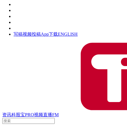
活动
钛空时间
集团时光
公众号
清朗网络行动
写稿
视频投稿
App下载
ENGLISH
资讯
科股宝
PRO
视频
直播
FM