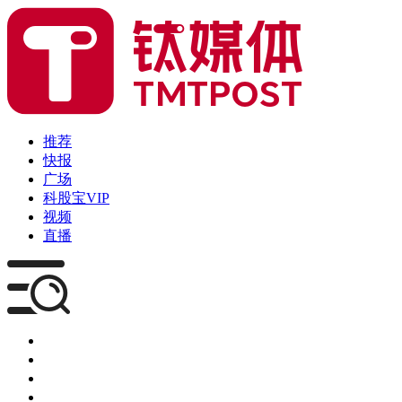
推荐
快报
广场
科股宝VIP
视频
直播
媒体
企服
创投
咨询