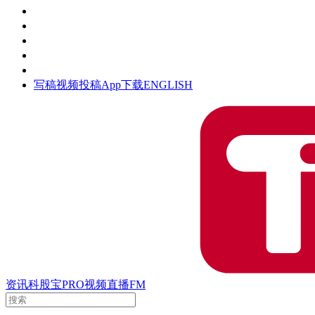
活动
钛空时间
集团时光
公众号
清朗网络行动
写稿
视频投稿
App下载
ENGLISH
资讯
科股宝
PRO
视频
直播
FM