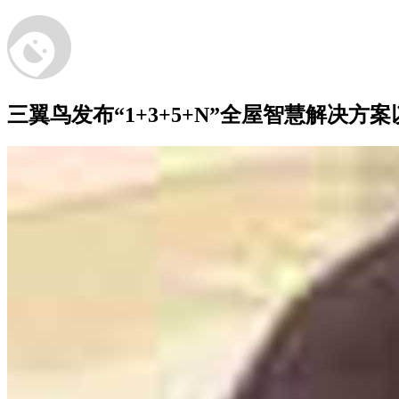
三翼鸟发布“1+3+5+N”全屋智慧解决方案