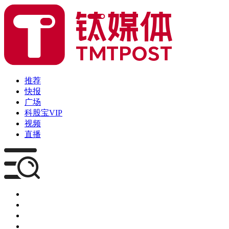
推荐
快报
广场
科股宝VIP
视频
直播
媒体
企服
创投
咨询