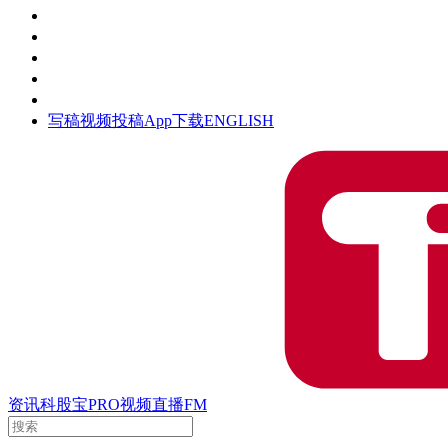
活动
钛空时间
集团时光
公众号
清朗网络行动
写稿
视频投稿
App下载
ENGLISH
资讯
科股宝
PRO
视频
直播
FM