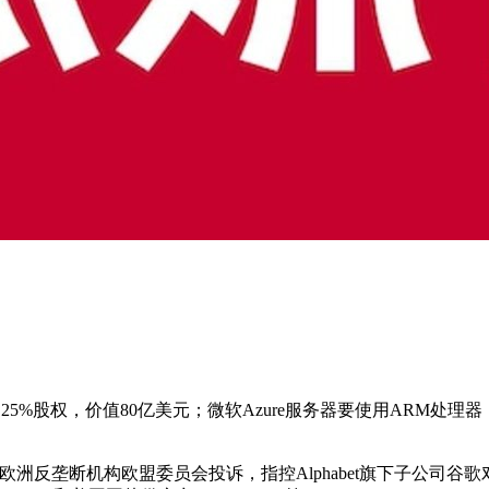
5%股权，价值80亿美元；微软Azure服务器要使用ARM处理
ect）周二向欧洲反垄断机构欧盟委员会投诉，指控Alphabet旗下子