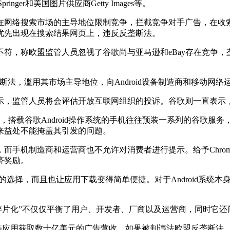
er和美国图片供应商Getty Images等。
在网络搜索市场的主导地位限制竞争，拦截竞争对手广告，在收
优先出现在搜索结果网页上，违反反垄断法。
不符，称欧盟监管人员忽视了谷歌尚与亚马逊和eBay存在竞争
法，滥用其市场主导地位，向Android设备制造商和移动网
）对此表示，监管人员将会评估开放互联网组织的投诉。谷歌则一直表示，
，搭载谷歌Android操作系统的手机往往预装一系列的谷歌服
来益处不能掩盖其引发的问题。
而手机制造商和运营商也不允许对消费者进行提示。给予Chro
济奖励。
更多的选择，而且也让应用下载变得简单便捷。对于Android系
持“碎片化”不仅仅平衡了用户、开发者、厂商以及运营商，同时它
il等应用获取数十亿美元的广告营收。如果被判违法欧盟反垄断法，谷