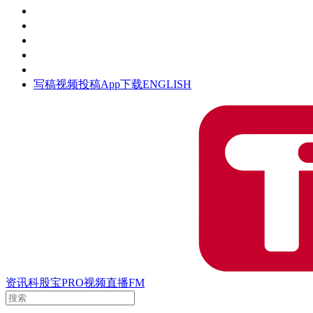
活动
钛空时间
集团时光
公众号
清朗网络行动
写稿
视频投稿
App下载
ENGLISH
资讯
科股宝
PRO
视频
直播
FM