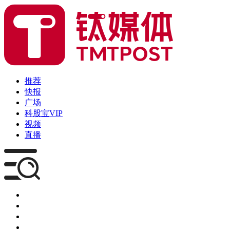
推荐
快报
广场
科股宝VIP
视频
直播
媒体
企服
创投
咨询