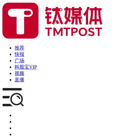
推荐
快报
广场
科股宝VIP
视频
直播
媒体
企服
创投
咨询