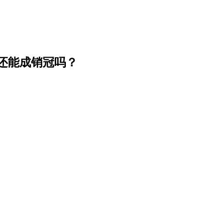
鹏还能成销冠吗？