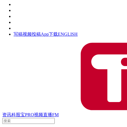
活动
钛空时间
集团时光
公众号
清朗网络行动
写稿
视频投稿
App下载
ENGLISH
资讯
科股宝
PRO
视频
直播
FM