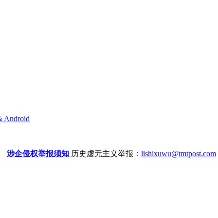
& Android
涉企侵权举报须知
历史虚无主义举报：
lishixuwu@tmtpost.com