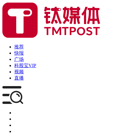
推荐
快报
广场
科股宝VIP
视频
直播
媒体
企服
创投
咨询