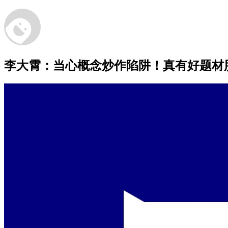
李大霄：当心概念炒作陷阱！真有好题材