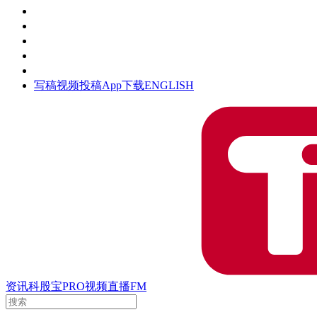
活动
钛空时间
集团时光
公众号
清朗网络行动
写稿
视频投稿
App下载
ENGLISH
资讯
科股宝
PRO
视频
直播
FM