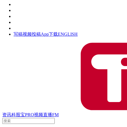
活动
钛空时间
集团时光
公众号
清朗网络行动
写稿
视频投稿
App下载
ENGLISH
资讯
科股宝
PRO
视频
直播
FM