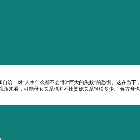
自洽，对“人生什么都不会”和“巨大的失败”的恐惧。这在当下
角来看，可能母女关系也并不比婆媳关系轻松多少。 蒋方舟也谈