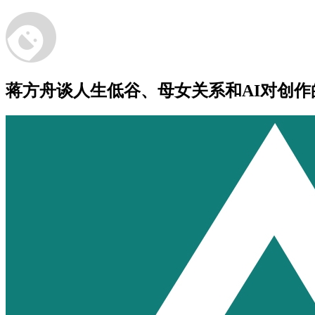
蒋方舟谈人生低谷、母女关系和AI对创作