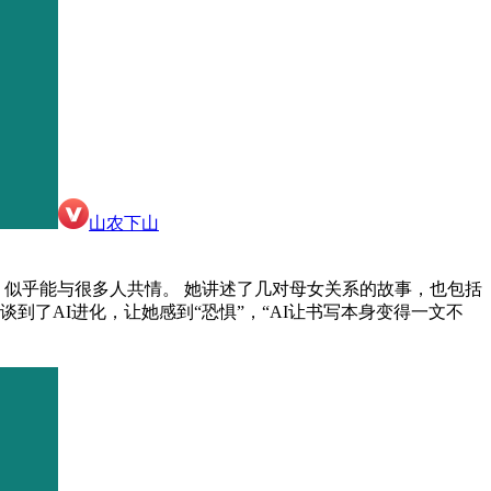
山农下山
，似乎能与很多人共情。 她讲述了几对母女关系的故事，也包括
到了AI进化，让她感到“恐惧”，“AI让书写本身变得一文不