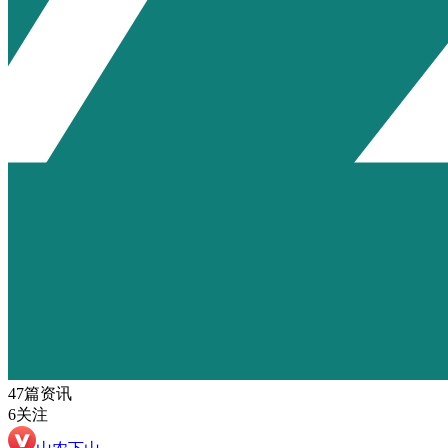
47篇资讯
6关注