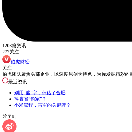
1203篇资讯
277关注
伯虎财经
关注
伯虎团队聚焦头部企业，以深度原创为特色，为你发掘精彩的
最近资讯
别用“赌”字，低估了合肥
抖省省“偷家”？
小米澎程，雷军的关键牌？
分享到