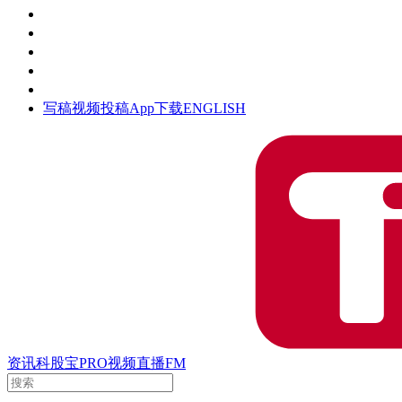
活动
钛空时间
集团时光
公众号
清朗网络行动
写稿
视频投稿
App下载
ENGLISH
资讯
科股宝
PRO
视频
直播
FM