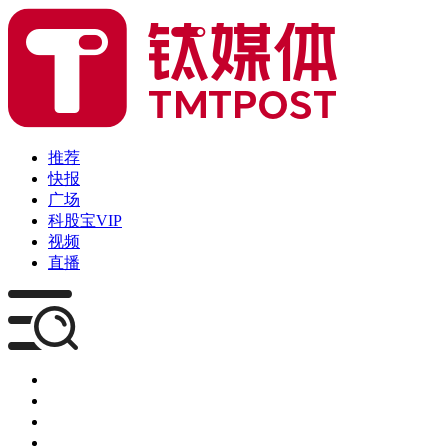
推荐
快报
广场
科股宝VIP
视频
直播
媒体
企服
创投
咨询