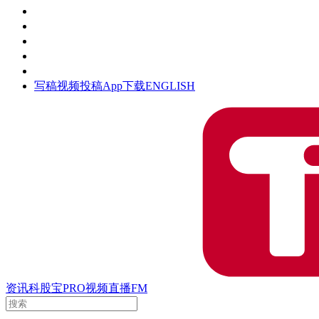
活动
钛空时间
集团时光
公众号
清朗网络行动
写稿
视频投稿
App下载
ENGLISH
资讯
科股宝
PRO
视频
直播
FM