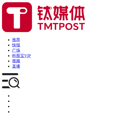
推荐
快报
广场
科股宝VIP
视频
直播
媒体
企服
创投
咨询