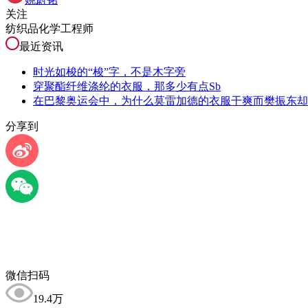
关注
纺织品化学工程师
最近资讯
时光如梭的“梭”字，不是木字旁
穿聚酯纤维涤纶的衣服，那多少有点Sb
在巴黎奥运会中，为什么莫雷加德的衣服干爽而樊振东却
分享到
微信扫码
19.4万