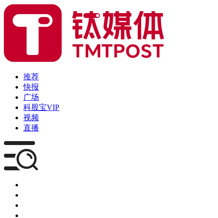
推荐
快报
广场
科股宝VIP
视频
直播
媒体
企服
创投
咨询