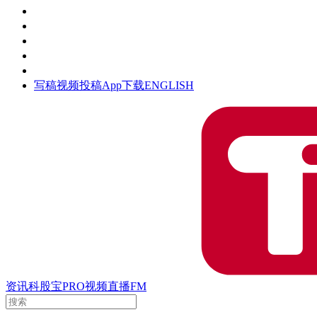
活动
钛空时间
集团时光
公众号
清朗网络行动
写稿
视频投稿
App下载
ENGLISH
资讯
科股宝
PRO
视频
直播
FM