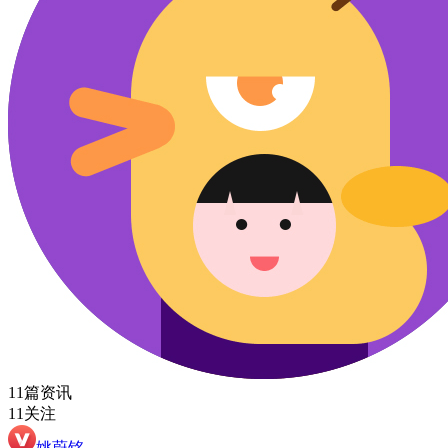
11篇资讯
11关注
姚蔚铭