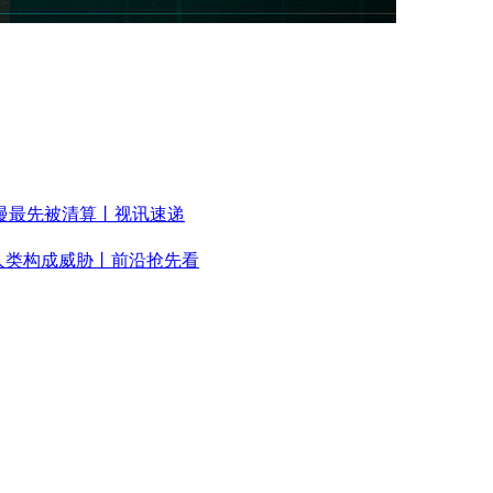
慢最先被清算丨视讯速递
人类构成威胁丨前沿抢先看