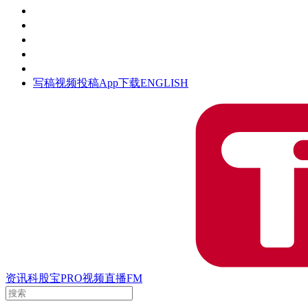
活动
钛空时间
集团时光
公众号
清朗网络行动
写稿
视频投稿
App下载
ENGLISH
资讯
科股宝
PRO
视频
直播
FM