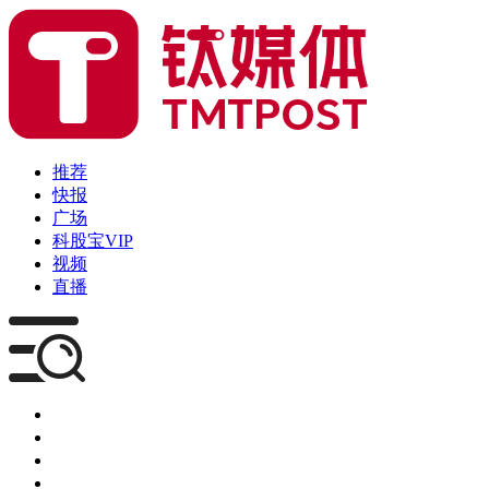
推荐
快报
广场
科股宝VIP
视频
直播
媒体
企服
创投
咨询