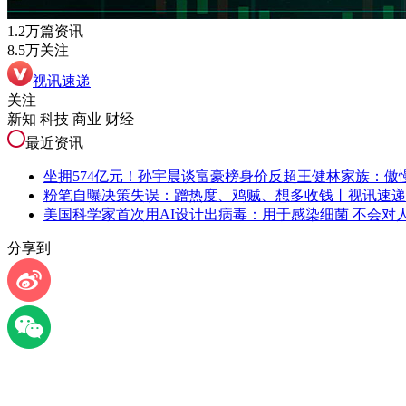
1.2万篇资讯
8.5万关注
视讯速递
关注
新知 科技 商业 财经
最近资讯
坐拥574亿元！孙宇晨谈富豪榜身价反超王健林家族：傲
粉笔自曝决策失误：蹭热度、鸡贼、想多收钱丨视讯速递
美国科学家首次用AI设计出病毒：用于感染细菌 不会对
分享到