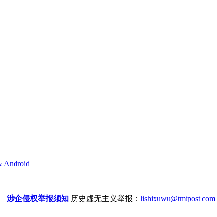
& Android
涉企侵权举报须知
历史虚无主义举报：
lishixuwu@tmtpost.com