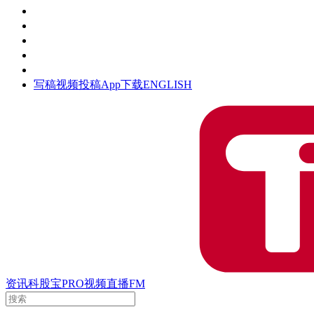
活动
钛空时间
集团时光
公众号
清朗网络行动
写稿
视频投稿
App下载
ENGLISH
资讯
科股宝
PRO
视频
直播
FM