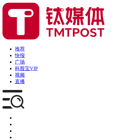
推荐
快报
广场
科股宝VIP
视频
直播
媒体
企服
创投
咨询