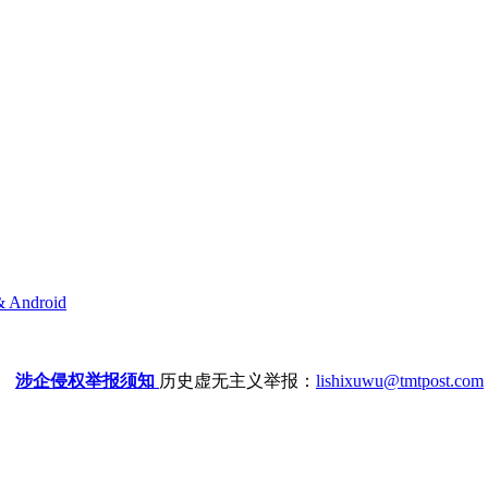
& Android
涉企侵权举报须知
历史虚无主义举报：
lishixuwu@tmtpost.com