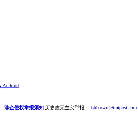
& Android
涉企侵权举报须知
历史虚无主义举报：
lishixuwu@tmtpost.com