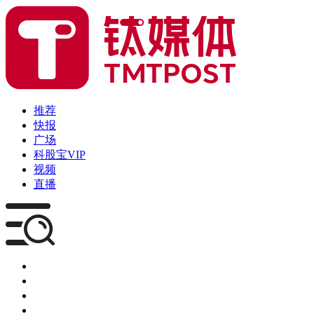
推荐
快报
广场
科股宝VIP
视频
直播
媒体
企服
创投
咨询