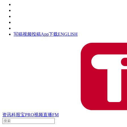
活动
钛空时间
集团时光
公众号
清朗网络行动
写稿
视频投稿
App下载
ENGLISH
资讯
科股宝
PRO
视频
直播
FM