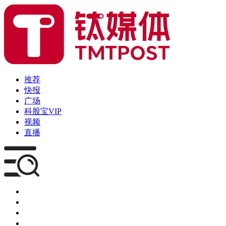
推荐
快报
广场
科股宝VIP
视频
直播
媒体
企服
创投
咨询