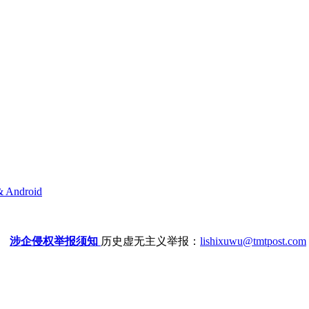
& Android
涉企侵权举报须知
历史虚无主义举报：
lishixuwu@tmtpost.com