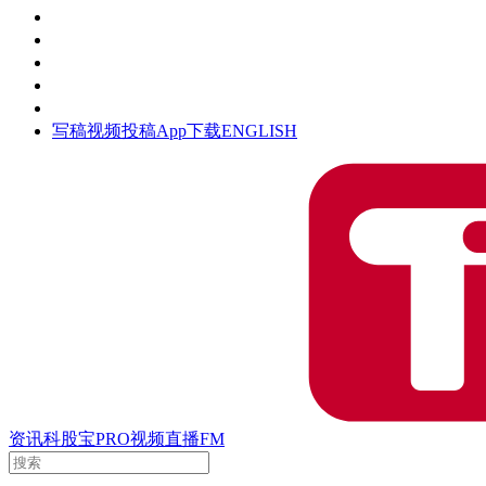
活动
钛空时间
集团时光
公众号
清朗网络行动
写稿
视频投稿
App下载
ENGLISH
资讯
科股宝
PRO
视频
直播
FM