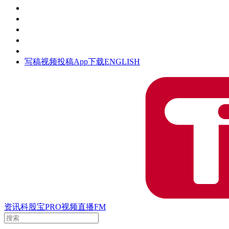
活动
钛空时间
集团时光
公众号
清朗网络行动
写稿
视频投稿
App下载
ENGLISH
资讯
科股宝
PRO
视频
直播
FM