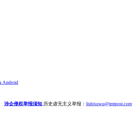
& Android
涉企侵权举报须知
历史虚无主义举报：
lishixuwu@tmtpost.com