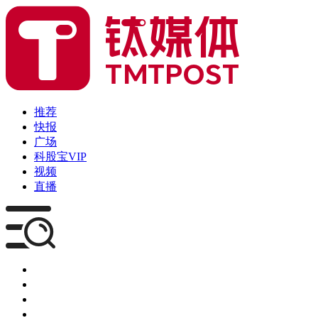
推荐
快报
广场
科股宝VIP
视频
直播
媒体
企服
创投
咨询