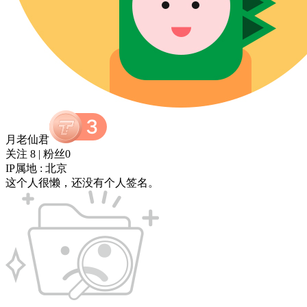
月老仙君
关注 8
|
粉丝0
IP属地 : 北京
这个人很懒，还没有个人签名。