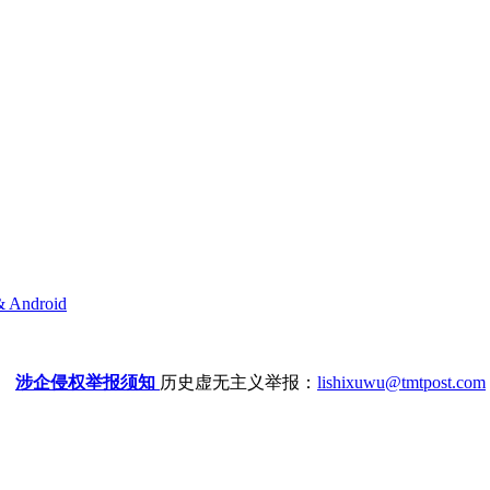
& Android
涉企侵权举报须知
历史虚无主义举报：
lishixuwu@tmtpost.com