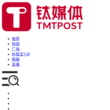
推荐
快报
广场
科股宝VIP
视频
直播
媒体
企服
创投
咨询