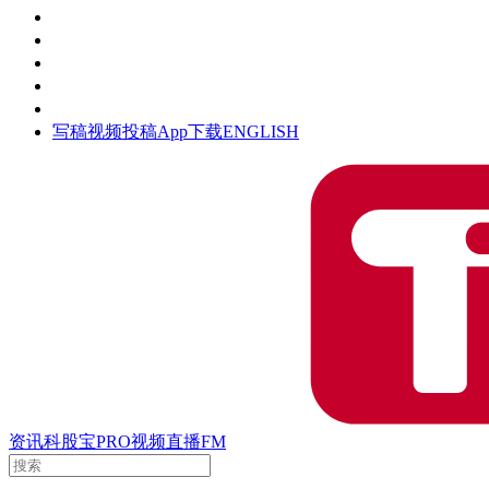
活动
钛空时间
集团时光
公众号
清朗网络行动
写稿
视频投稿
App下载
ENGLISH
资讯
科股宝
PRO
视频
直播
FM