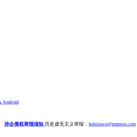
& Android
涉企侵权举报须知
历史虚无主义举报：
lishixuwu@tmtpost.com