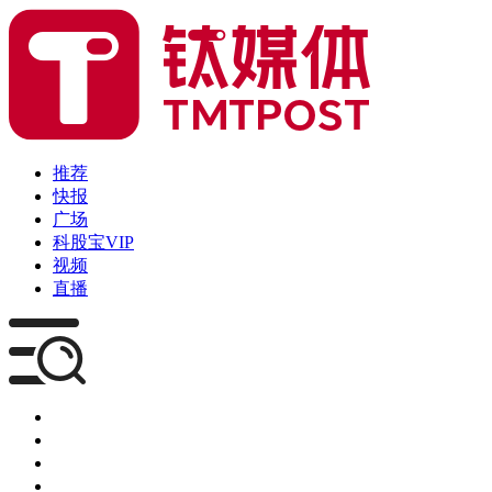
推荐
快报
广场
科股宝VIP
视频
直播
媒体
企服
创投
咨询