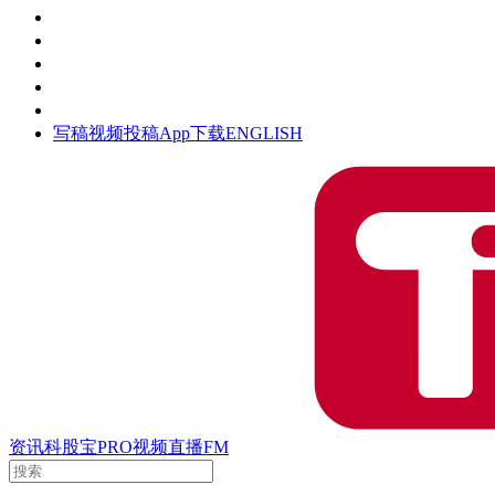
活动
钛空时间
集团时光
公众号
清朗网络行动
写稿
视频投稿
App下载
ENGLISH
资讯
科股宝
PRO
视频
直播
FM