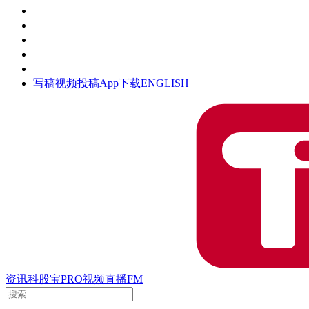
活动
钛空时间
集团时光
公众号
清朗网络行动
写稿
视频投稿
App下载
ENGLISH
资讯
科股宝
PRO
视频
直播
FM