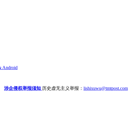
& Android
涉企侵权举报须知
历史虚无主义举报：
lishixuwu@tmtpost.com