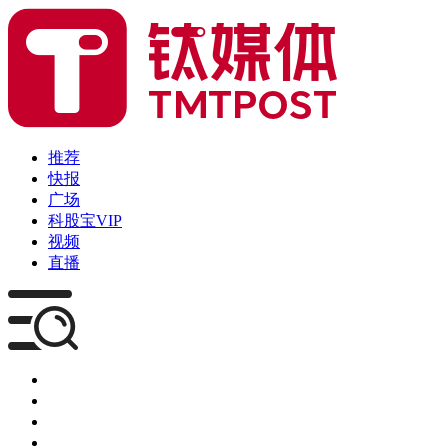
推荐
快报
广场
科股宝VIP
视频
直播
媒体
企服
创投
咨询