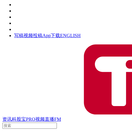
活动
钛空时间
集团时光
公众号
清朗网络行动
写稿
视频投稿
App下载
ENGLISH
资讯
科股宝
PRO
视频
直播
FM