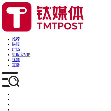
推荐
快报
广场
科股宝VIP
视频
直播
媒体
企服
创投
咨询