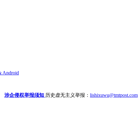
& Android
涉企侵权举报须知
历史虚无主义举报：
lishixuwu@tmtpost.com