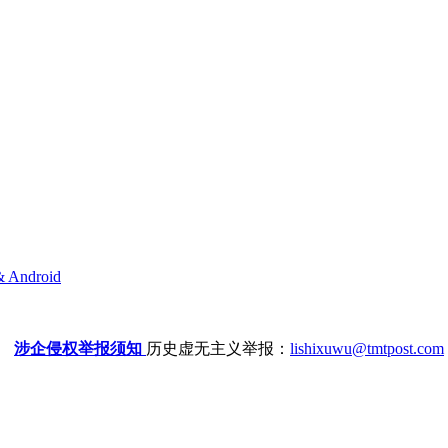
& Android
涉企侵权举报须知
历史虚无主义举报：
lishixuwu@tmtpost.com