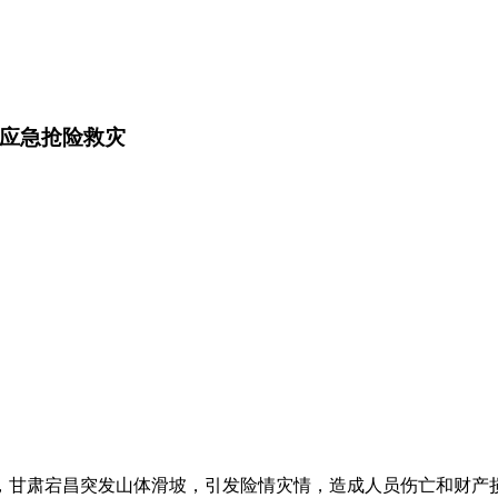
害应急抢险救灾
袭击，甘肃宕昌突发山体滑坡，引发险情灾情，造成人员伤亡和财