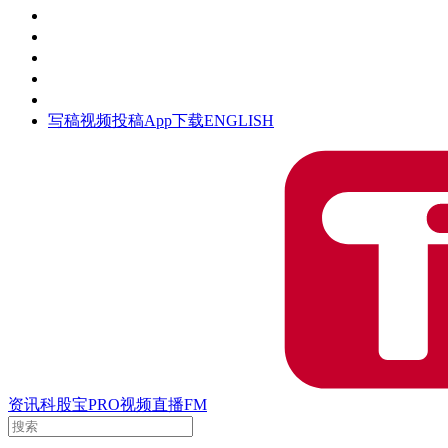
活动
钛空时间
集团时光
公众号
清朗网络行动
写稿
视频投稿
App下载
ENGLISH
资讯
科股宝
PRO
视频
直播
FM