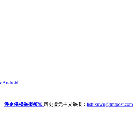
& Android
涉企侵权举报须知
历史虚无主义举报：
lishixuwu@tmtpost.com