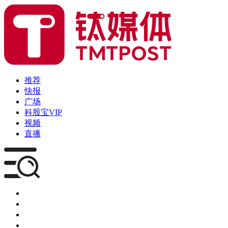
推荐
快报
广场
科股宝VIP
视频
直播
媒体
企服
创投
咨询