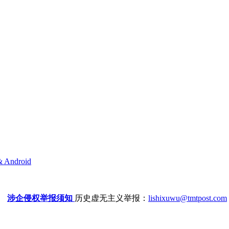
& Android
涉企侵权举报须知
历史虚无主义举报：
lishixuwu@tmtpost.com