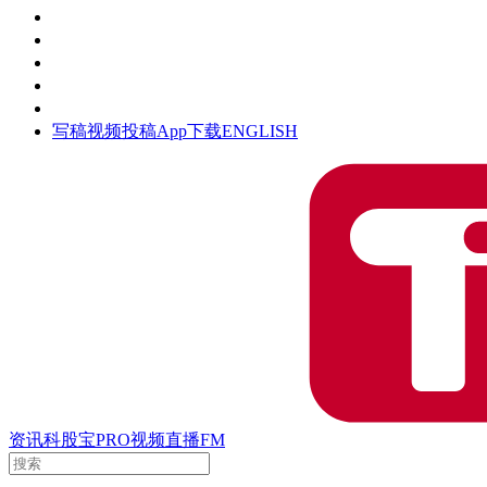
活动
钛空时间
集团时光
公众号
清朗网络行动
写稿
视频投稿
App下载
ENGLISH
资讯
科股宝
PRO
视频
直播
FM