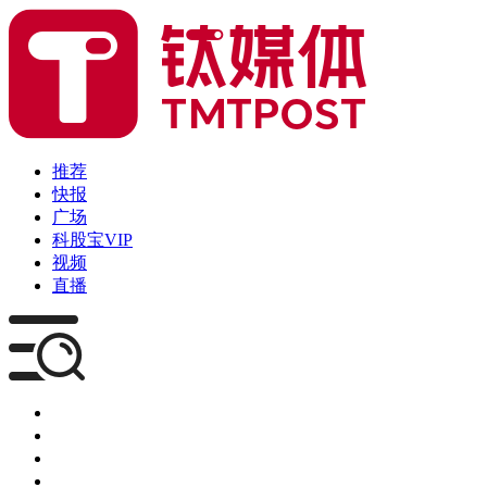
推荐
快报
广场
科股宝VIP
视频
直播
媒体
企服
创投
咨询