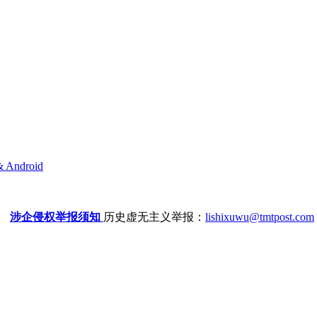
& Android
涉企侵权举报须知
历史虚无主义举报：
lishixuwu@tmtpost.com