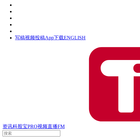
活动
钛空时间
集团时光
公众号
清朗网络行动
写稿
视频投稿
App下载
ENGLISH
资讯
科股宝
PRO
视频
直播
FM