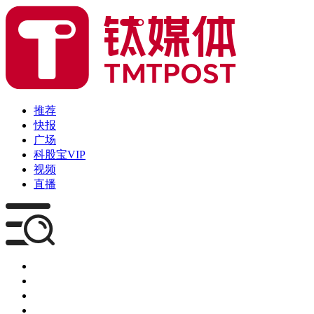
推荐
快报
广场
科股宝VIP
视频
直播
媒体
企服
创投
咨询