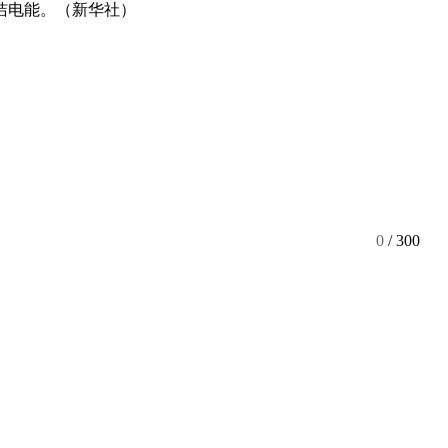
洁电能。（新华社）
0
/ 300