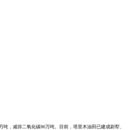
过33万吨，减排二氧化碳86万吨。目前，塔里木油田已建成尉犁、